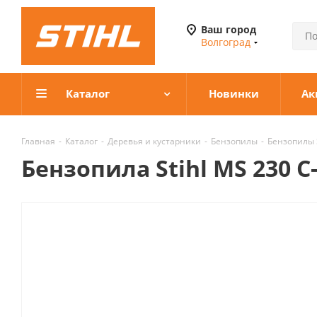
Ваш город
Волгоград
Каталог
Новинки
Ак
Главная
-
Каталог
-
Деревья и кустарники
-
Бензопилы
-
Бензопилы 
Бензопила Stihl MS 230 C