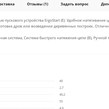
оставка
Отзывы
(1)
Задать вопрос
Доп
ускового устройства ErgoStart (E). Удобное натягивание ц
аготовке дров или возведении деревянных построек. Отличн
нная система, Система быстрого натяжения цепи (B), Ручной
40
2,7
40,2
55
4,9