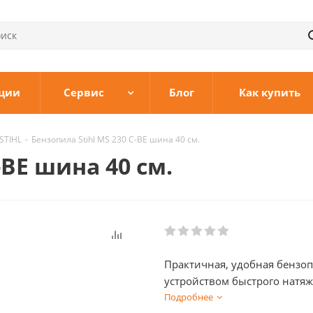
ции
Сервис
Блог
Как купить
STIHL
-
Бензопила Stihl MS 230 C-BE шина 40 см.
-BE шина 40 см.
Практичная, удобная бензоп
устройством быстрого натяж
Подробнее