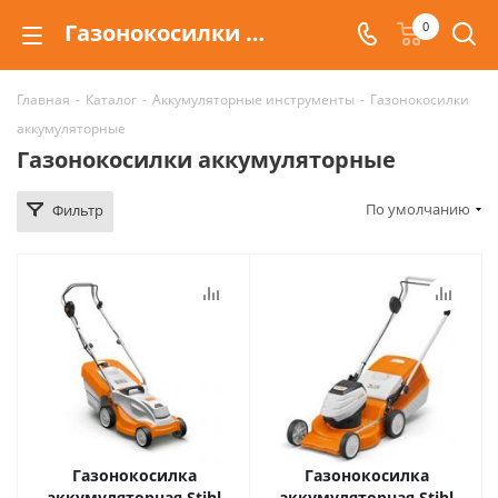
Газонокосилки аккумуляторные Stihl
0
Главная
-
Каталог
-
Аккумуляторные инструменты
-
Газонокосилки
аккумуляторные
Газонокосилки аккумуляторные
По умолчанию
Фильтр
Газонокосилка
Газонокосилка
аккумуляторная Stihl
аккумуляторная Stihl