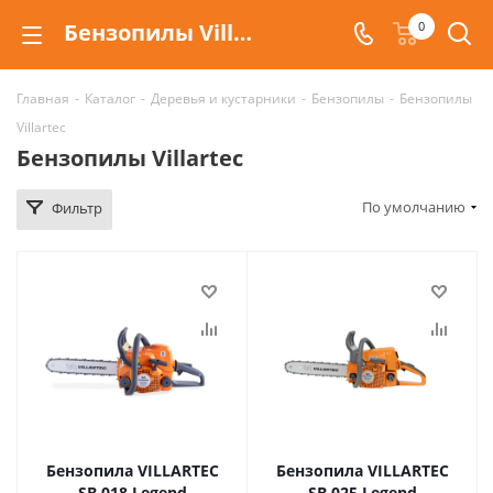
Бензопилы Villartec. Инструмент и принадлежности для пиления деревьев
0
Главная
-
Каталог
-
Деревья и кустарники
-
Бензопилы
-
Бензопилы
Villartec
Бензопилы Villartec
По умолчанию
Фильтр
Бензопила VILLARTEC
Бензопила VILLARTEC
SB 018 Legend
SB 025 Legend