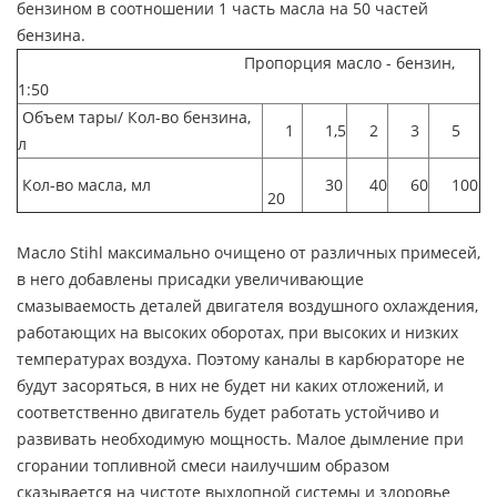
бензином в соотношении 1 часть масла на 50 частей
бензина.
Пропорция масло - бензин,
1:50
Объем тары/ Кол-во бензина,
1
1,5
2
3
5
л
Кол-во масла, мл
30
40
60
100
20
Масло Stihl максимально очищено от различных примесей,
в него добавлены присадки увеличивающие
смазываемость деталей двигателя воздушного охлаждения,
работающих на высоких оборотах, при высоких и низких
температурах воздуха. Поэтому каналы в карбюраторе не
будут засоряться, в них не будет ни каких отложений, и
соответственно двигатель будет работать устойчиво и
развивать необходимую мощность. Малое дымление при
сгорании топливной смеси наилучшим образом
сказывается на чистоте выхлопной системы и здоровье