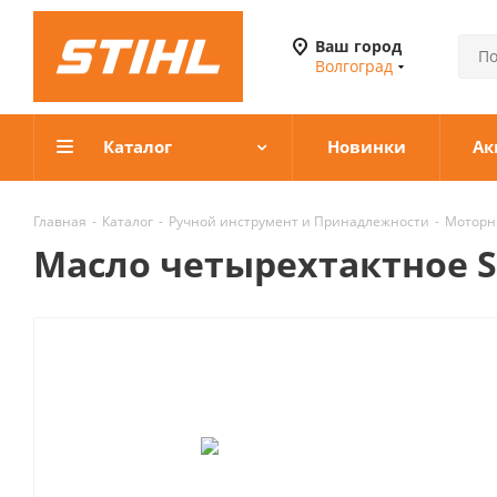
Ваш город
Волгоград
Каталог
Новинки
Ак
Главная
-
Каталог
-
Ручной инструмент и Принадлежности
-
Моторн
Масло четырехтактное S