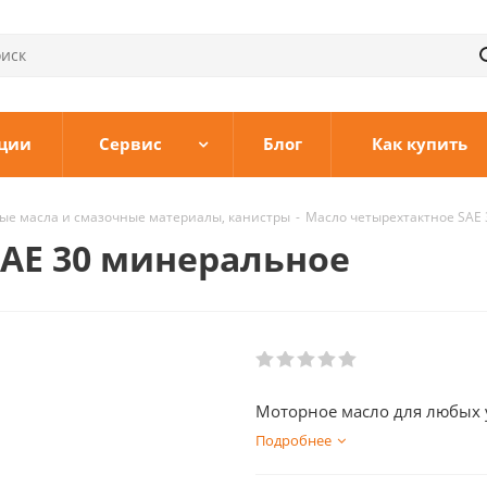
ции
Сервис
Блог
Как купить
ые масла и смазочные материалы, канистры
-
Масло четырехтактное SAE
AE 30 минеральное
Моторное масло для любых у
Подробнее