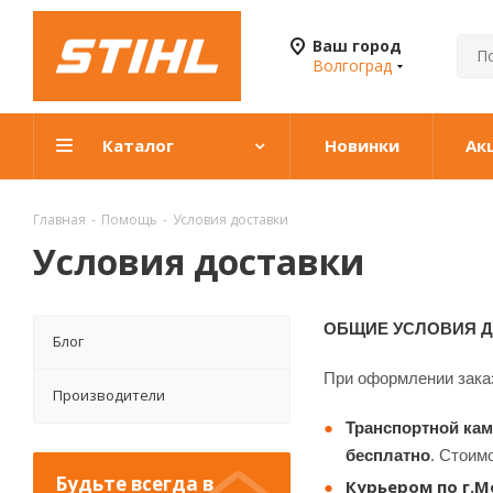
Ваш город
Волгоград
Каталог
Новинки
Ак
Главная
-
Помощь
-
Условия доставки
Условия доставки
ОБЩИЕ УСЛОВИЯ 
Блог
При оформлении заказ
Производители
Транспортной ка
бесплатно
. Стоим
Будьте всегда в
К
урьером по г.М