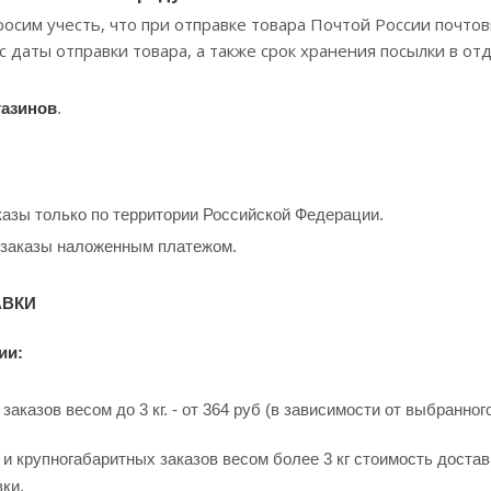
росим учесть, что при отправке товара Почтой России почт
с даты отправки товара, а также срок хранения посылки в от
газинов
.
азы только по территории Российской Федерации.
 заказы наложенным платежом.
АВКИ
ии:
аказов весом до 3 кг. - от 364 руб (в зависимости от выбранно
и крупногабаритных заказов весом более 3 кг стоимость доста
вки.