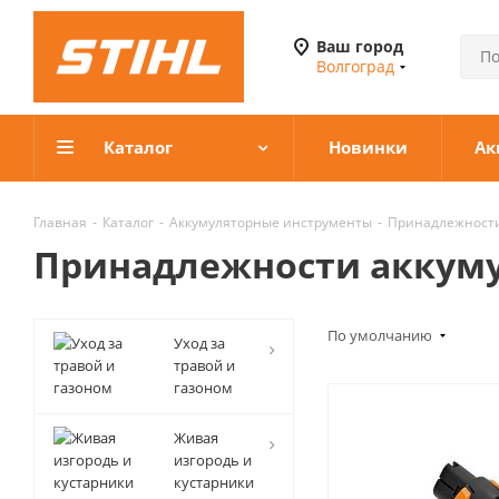
Ваш город
Волгоград
Каталог
Новинки
Ак
Главная
-
Каталог
-
Аккумуляторные инструменты
-
Принадлежности
Принадлежности аккум
По умолчанию
Уход за
травой и
газоном
Живая
изгородь и
кустарники