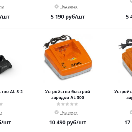
но
Под заказ
/шт
5 190
руб
/шт
5 
тво AL 5-2
Устройство быстрой
Устройс
зарядки AL 300
за
аз
Под заказ
б
/шт
10 490
руб
/шт
17