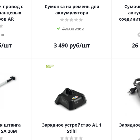
 провод с
Сумочка на ремень для
Сумочк
ранцевых
аккумулятора
акку
ров AR
соедини
Достаточно
но
б
/шт
3 490
руб
/шт
26
я штанга
Зарядное устройство AL 1
Зарядное
 SA 20M
Stihl