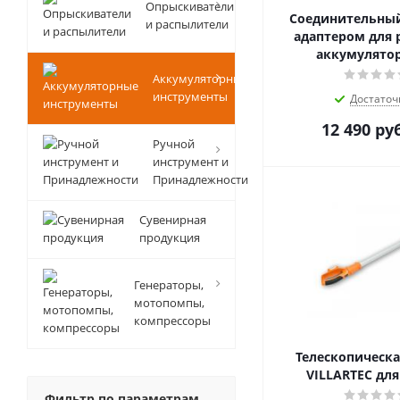
Опрыскиватели
Соединительный
и распылители
адаптером для 
аккумулято
Аккумуляторные
инструменты
Достаточ
12 490
ру
Ручной
инструмент и
Принадлежности
Сувенирная
продукция
Генераторы,
мотопомпы,
компрессоры
Телескопическа
VILLARTEC для
Фильтр по параметрам