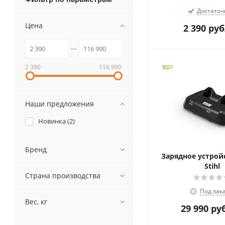
Достаточ
Цена
2 390
руб
2 390
116 990
Наши предложения
Новинка (
2
)
Бренд
Зарядное устройс
Stihl
Страна производства
Под зак
Вес, кг
29 990
ру