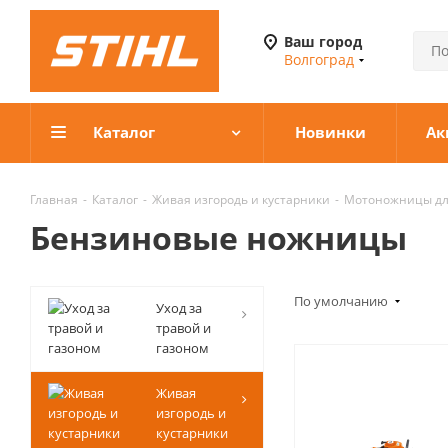
Ваш город
Волгоград
Каталог
Новинки
Ак
Главная
-
Каталог
-
Живая изгородь и кустарники
-
Мотоножницы дл
Бензиновые ножницы
По умолчанию
Уход за
травой и
газоном
Живая
изгородь и
кустарники