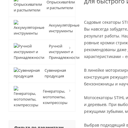
для быстрого 
Опрыскиватели
и распылители
Садовые секаторы STI
Аккумуляторные
Вы навсегда забудете
инструменты
результат работы. Н
ровные кромки стриж
Ручной
рекомендованы даже 
инструмент и
характеристиками – е
Принадлежности
В линейке моторизиро
Сувенирная
продукция
конструкция режущег
бензоножницы и науч
Генераторы,
мотопомпы,
Мотосекаторы STIHL 
компрессоры
и деревьев. При выбо
режущими зубьями, м
Выбрав подходящий в
Фильтр по параметрам