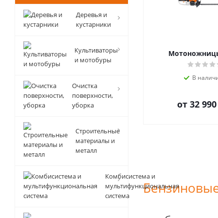
Деревья и
кустарники
Культиваторы
Мотоножницы
и мотобуры
В налич
Очистка
поверхности,
от
32 990
уборка
Строительные
материалы и
металл
Комбисистема и
Бензиновы
мультифункциональная
система