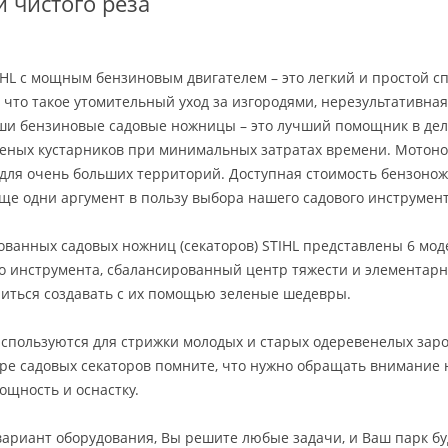
и чистого реза
HL с мощным бензиновым двигателем – это легкий и простой сп
, что такое утомительный уход за изгородями, нерезультативн
аши бензиновые садовые ножницы – это лучший помощник в де
еных кустарников при минимальных затратах времени. Мотоно
для очень больших территорий. Доступная стоимость бензонож
ще одни аргумент в пользу выбора нашего садового инструмен
ванных садовых ножниц (секаторов) STIHL представлены 6 моде
о инструмента, сбалансированный центр тяжести и элементарн
иться создавать с их помощью зеленые шедевры.
используются для стрижки молодых и старых одеревенелых заро
ре садовых секаторов помните, что нужно обращать внимание н
ощность и оснастку.
ариант оборудования, Вы решите любые задачи, и Ваш парк бу