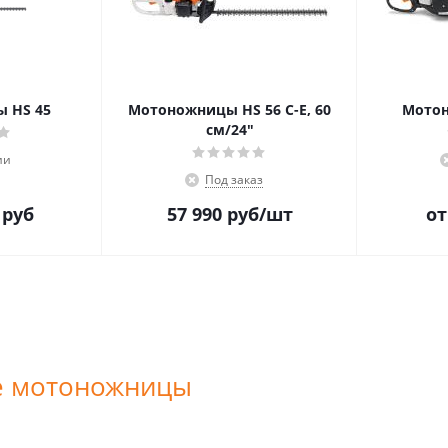
 HS 45
Мотоножницы HS 56 C-E, 60
Мотон
см/24"
ии
Под заказ
 руб
57 990
руб
/шт
о
е мотоножницы