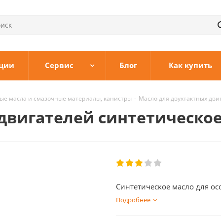
ции
Сервис
Блог
Как купить
ые масла и смазочные материалы, канистры
-
Масло для двухтактных двиг
двигателей синтетическое 
Синтетическое масло для ос
Подробнее