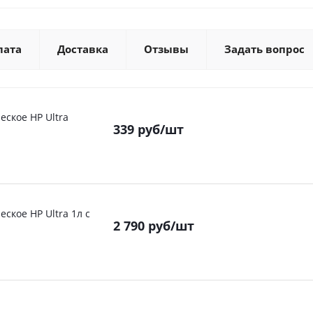
лата
Доставка
Отзывы
Задать вопрос
еское HP Ultra
339
руб
/шт
ское HP Ultra 1л с
2 790
руб
/шт