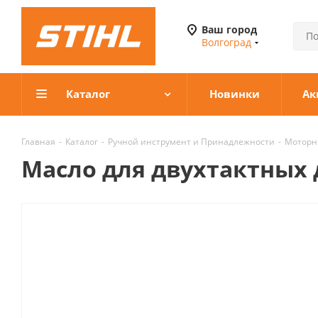
Ваш город
Волгоград
Каталог
Новинки
Ак
Главная
-
Каталог
-
Ручной инструмент и Принадлежности
-
Моторн
Масло для двухтактных 