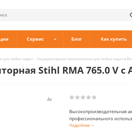
ции
Сервис
Блог
Как купить
и для любых задач
-
Аккумуляторные газонокосилки для любых задач в Во
орная Stihl RMA 765.0 V с 
Высокопроизводительная ак
профессионального использ
Подробнее