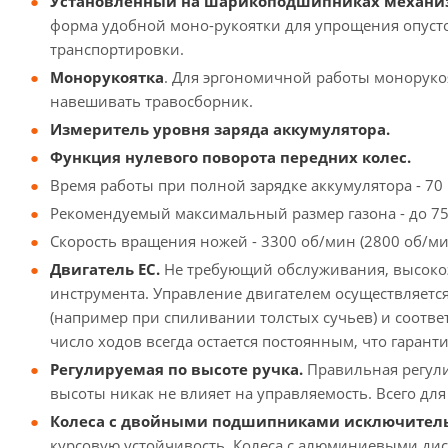
Установленный на шарикоподшипниках механизм 
форма удобной моно-рукоятки для упрощения опусто
транспортировки.
Монорукоятка
. Для эргономичной работы моноруко
навешивать травосборник.
Измеритель уровня заряда аккумулятора.
Функция нулевого поворота передних колес.
Время работы при полной зарядке аккумулятора - 70 м
Рекомендуемый максимальный размер газона - до 75 
Скорость вращения ножей - 3300 об/мин (2800 об/ми
Двигатель EC.
Не требующий обслуживания, высокоэ
инструмента. Управление двигателем осуществляется
(например при спиливании толстых сучьев) и соответ
число ходов всегда остается постоянным, что гаран
Регулируемая по высоте ручка.
Правильная регулир
высоты никак не влияет на управляемость. Всего для
Колеса с двойными подшипниками исключитель
курсовую устойчивость. Колеса с алюминиевыми ди