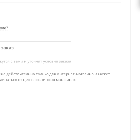
вле?
 заказ
тся с вами и уточнят условия заказа
ена действительна только для интернет-магазина и может
тличаться от цен в розничных магазинах