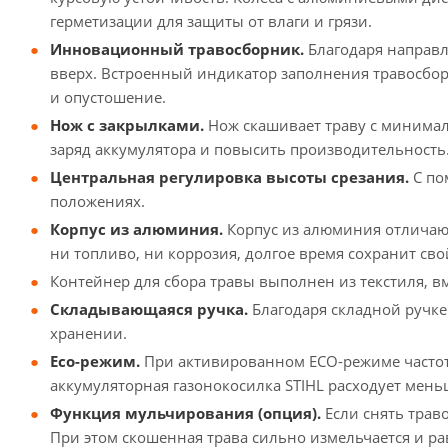
герметизации для защиты от влаги и грязи.
Инновационный травосборник.
Благодаря направл
вверх. Встроенный индикатор заполнения травосборн
и опустошение.
Нож с закрылками.
Нож скашивает траву с минимал
заряд аккумулятора и повысить производительность
Центральная регулировка высоты срезания.
С по
положениях.
Корпус из алюминия.
Корпус из алюминия отличают
ни топливо, ни коррозия, долгое время сохранит св
Контейнер для сбора травы выполнен из текстиля, в
Складывающаяся ручка.
Благодаря складной ручке 
хранении.
Eco-режим.
При активированном ECO-режиме частота
аккумуляторная газонокосилка STIHL расходует мень
Функция мульчирования (опция).
Если снять трав
При этом скошенная трава сильно измельчается и ра