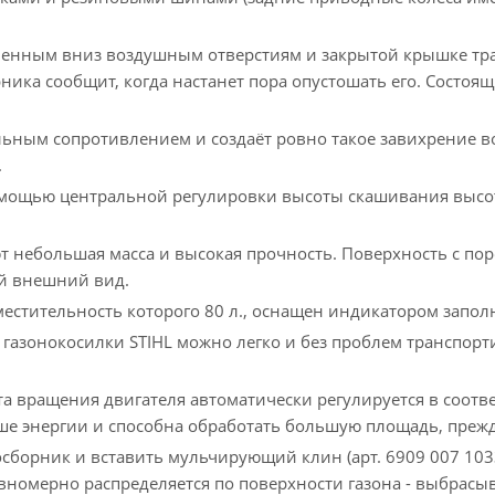
енным вниз воздушным отверстиям и закрытой крышке тра
ика сообщит, когда настанет пора опустошать его. Состоя
ьным сопротивлением и создаёт ровно такое завихрение во
.
мощью центральной регулировки высоты скашивания высота
 небольшая масса и высокая прочность. Поверхность с по
ой внешний вид.
местительность которого 80 л., оснащен индикатором запо
газонокосилки STIHL можно легко и без проблем транспорти
 вращения двигателя автоматически регулируется в соответ
ше энергии и способна обработать большую площадь, прежде
осборник и вставить мульчирующий клин (арт. 6909 007 1033
вномерно распределяется по поверхности газона - выбрасыв