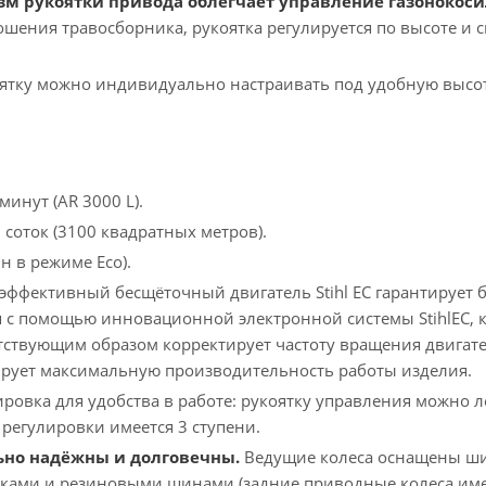
рукоятки привода облегчает управление газонокосилк
шения травосборника, рукоятка регулируется по высоте и с
ятку можно индивидуально настраивать под удобную высоту
инут (AR 3000 L).
соток (3100 квадратных метров).
н в режиме Eco).
ффективный бесщёточный двигатель Stihl EC гарантирует б
 с помощью инновационной электронной системы StihlEC, к
ствующим образом корректирует частоту вращения двигателя
тирует максимальную производительность работы изделия.
овка для удобства в работе: рукоятку управления можно ле
 регулировки имеется 3 ступени.
но надёжны и долговечны.
Ведущие колеса оснащены ши
сками и резиновыми шинами (задние приводные колеса им