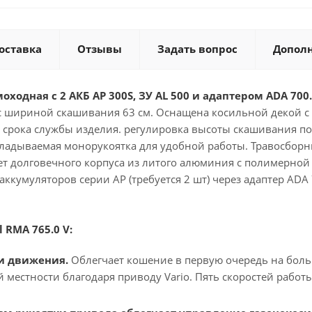
оставка
Отзывы
Задать вопрос
Допол
оходная с 2 АКБ AP 300S, ЗУ AL 500 и адаптером ADA 700
с шириной скашивания 63 см. Оснащена косильной декой с
рока службы изделия. регулировка высоты скашивания по 
складываемая монорукоятка для удобной работы. Травосбор
т долговечного корпуса из литого алюминия с полимерной 
 аккумуляторов серии AP (требуется 2 шт) через адаптер ADA
RMA 765.0 V:
ми движения.
Облегчает кошение в первую очередь на боль
 местности благодаря приводу Vario. Пять скоростей работы