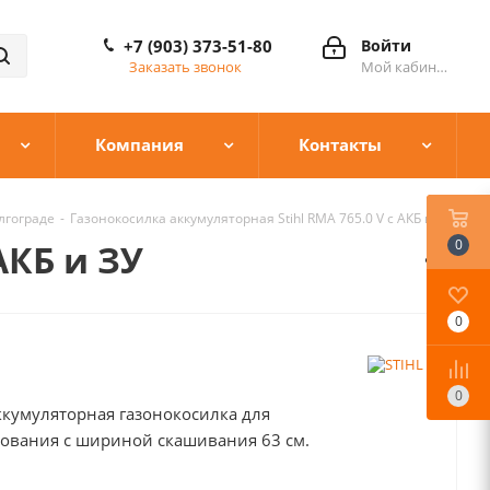
+7 (903) 373-51-80
Войти
Заказать звонок
Мой кабинет
Компания
Контакты
лгограде
-
Газонокосилка аккумуляторная Stihl RMA 765.0 V с АКБ и ЗУ
0
АКБ и ЗУ
0
0
кумуляторная газонокосилка для
ования с шириной скашивания 63 см.