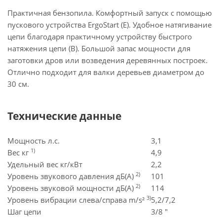
Практичная бензопила. Комфортный запуск с помощью
пускового устройства ErgoStart (E). Удобное натягивание
цепи благодаря практичному устройству быстрого
натяжения цепи (B). Большой запас мощности для
заготовки дров или возведения деревянных построек.
Отлично подходит для валки деревьев диаметром до
30 см.
Технические данные
Мощность л.с.
3,1
1)
Вес кг
4,9
Удельный вес кг/кВт
2,2
2)
Уровень звукового давления дБ(A)
101
2)
Уровень звуковой мощности дБ(A)
114
3)
Уровень вибрации слева/справа m/s²
5,2/7,2
Шаг цепи
3/8 "