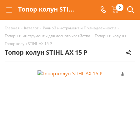
Топор колун STIHL AX 15 P Stihl
0
Главная
-
Каталог
-
Ручной инструмент и Принадлежности
-
Топоры и инструменты для лесного хозяйства
-
Топоры и колуны
-
Топор колун STIHL AX 15 P
Топор колун STIHL AX 15 P