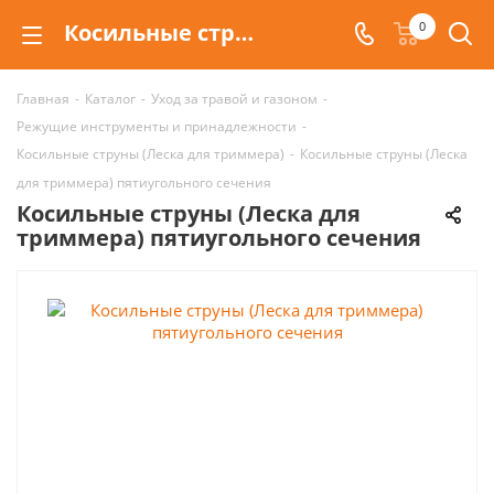
Косильные струны (Леска для триммера) пятиугольного сечения Stihl
0
Главная
-
Каталог
-
Уход за травой и газоном
-
Режущие инструменты и принадлежности
-
Косильные струны (Леска для триммера)
-
Косильные струны (Леска
для триммера) пятиугольного сечения
Косильные струны (Леска для
триммера) пятиугольного сечения