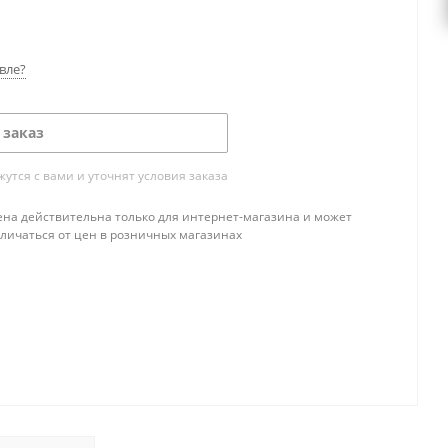
вле?
 заказ
тся с вами и уточнят условия заказа
ена действительна только для интернет-магазина и может
тличаться от цен в розничных магазинах