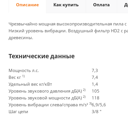
Описание
Как купить
Оплата
Д
Чрезвычайно мощная высокопроизводительная пила с с
Низкий уровень вибрации. Воздушный фильтр HD2 с ра
древесины.
Технические данные
Мощность л.с.
7,3
1)
Вес кг
7,4
Удельный вес кг/кВт
1,4
2)
Уровень звукового давления дБ(A)
105
2)
Уровень звуковой мощности дБ(A)
118
3)
Уровень вибрации слева/справа m/s²
6,9/5,6
Шаг цепи
3/8 "