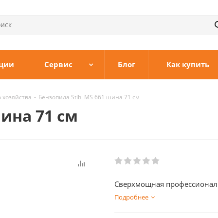
ции
Сервис
Блог
Как купить
о хозяйства
-
Бензопила Stihl MS 661 шина 71 см
шина 71 см
Сверхмощная профессиональ
Подробнее