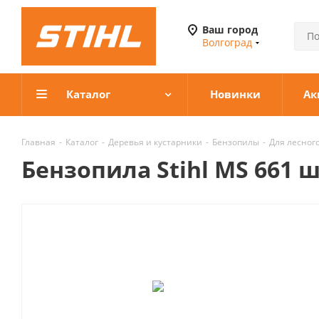
Ваш город
Волгоград
Каталог
Новинки
Ак
Главная
-
Каталог
-
Деревья и кустарники
-
Бензопилы
-
Для лесног
Бензопила Stihl MS 661 