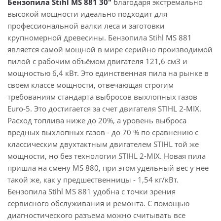
Бензопила Stihl MS 881 30"
б
лагодаря экстремально
высокой мощности идеально подходит для
профессиональной валки леса и заготовки
крупномерной древесины. Бензопила Stihl MS 881
является самой мощной в мире серийно производимой
пилой с рабочим объёмом двигателя 121,6 см3 и
мощностью 6,4 кВт. Это единственная пила на рынке в
своем классе мощности, отвечающая строгим
требованиям стандарта выбросов выхлопных газов
Euro-5. Это достигается за счет двигателя STIHL 2-MIX.
Расход топлива ниже до 20%, а уровень выброса
вредных выхлопных газов - до 70 % по сравнению с
классическим двухтактным двигателем STIHL той же
мощности, но без технологии STIHL 2-MIX. Новая пила
пришла на смену MS 880, при этом удельный вес у нее
такой же, как у предшественницы - 1,54 кг/кВт.
Бензопила Stihl MS 881 удобна с точки зрения
сервисного обслуживания и ремонта. С помощью
диагностического разъема можно считывать все