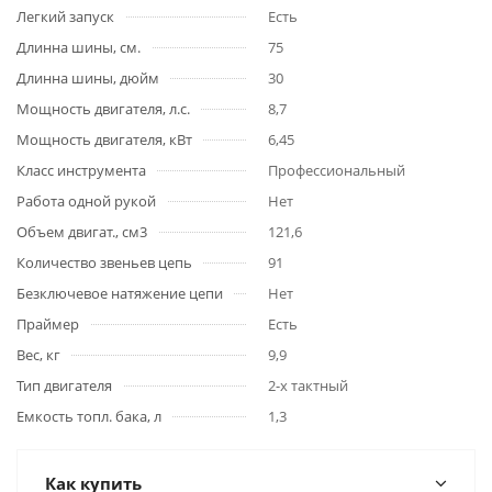
Легкий запуск
Есть
Длинна шины, см.
75
Длинна шины, дюйм
30
Мощность двигателя, л.с.
8,7
Мощность двигателя, кВт
6,45
Класс инструмента
Профессиональный
Работа одной рукой
Нет
Объем двигат., см3
121,6
Количество звеньев цепь
91
Безключевое натяжение цепи
Нет
Праймер
Есть
Вес, кг
9,9
Тип двигателя
2-х тактный
Емкость топл. бака, л
1,3
Как купить