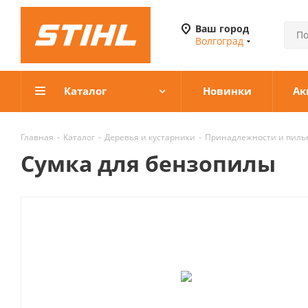
Ваш город
Волгоград
Каталог
Новинки
Ак
Главная
-
Каталог
-
Деревья и кустарники
-
Принадлежности и пиль
Сумка для бензопилы