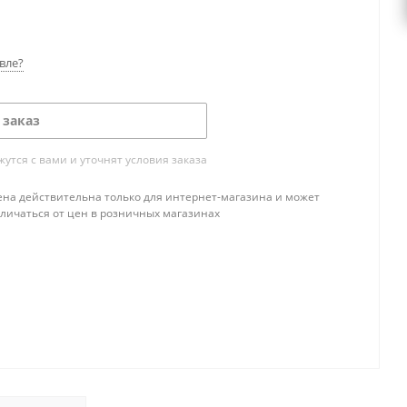
вле?
 заказ
тся с вами и уточнят условия заказа
ена действительна только для интернет-магазина и может
тличаться от цен в розничных магазинах