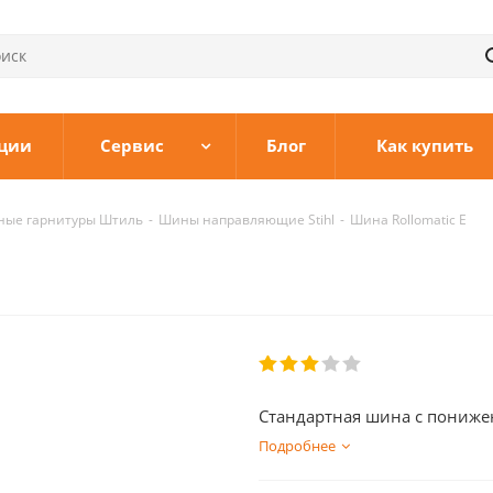
ции
Сервис
Блог
Как купить
ные гарнитуры Штиль
-
Шины направляющие Stihl
-
Шина Rollomatic E
Стандартная шина с пониже
Подробнее