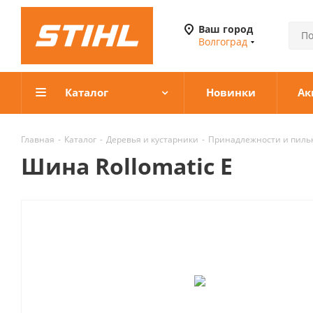
Ваш город
Волгоград
Каталог
Новинки
Ак
Главная
-
Каталог
-
Деревья и кустарники
-
Принадлежности и пиль
Шина Rollomatic E