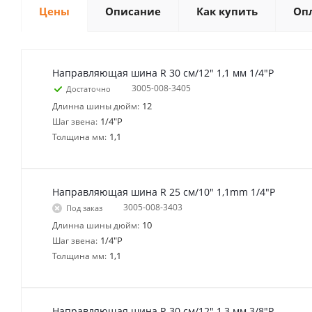
Цены
Описание
Как купить
Оп
Направляющая шина R 30 см/12" 1,1 мм 1/4"P
3005-008-3405
Достаточно
12
Длинна шины дюйм:
1/4"P
Шаг звена:
1,1
Толщина мм:
Направляющая шина R 25 см/10" 1,1mm 1/4"P
3005-008-3403
Под заказ
10
Длинна шины дюйм:
1/4"P
Шаг звена:
1,1
Толщина мм:
Направляющая шина R 30 см/12" 1,3 мм 3/8"P