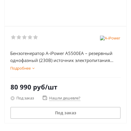
Бензогенератор A-iPower A5500EA – резервный
однофазный (230В) источник электропитания
максимальной мощностью 3.1 кВт, номинальной
Подробнее
мощностью 5.0 кВт с электростартером.
80 990
руб
/шт
Под заказ
Нашли дешевле?
Под заказ