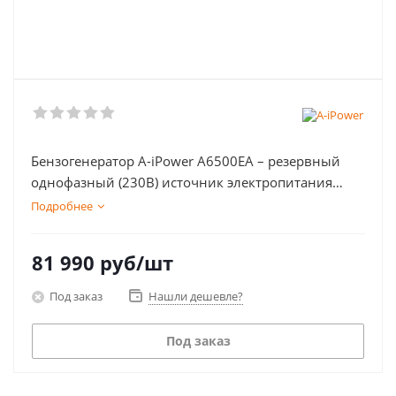
Бензогенератор A-iPower A6500EA – резервный
однофазный (230В) источник электропитания
максимальной мощностью 3.1 кВт, номинальной
Подробнее
мощностью 6.0 кВт с электростартером.
81 990
руб
/шт
Под заказ
Нашли дешевле?
Под заказ