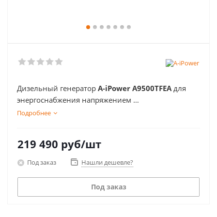
Дизельный генератор
A-iPower A9500TFEA
для
энергоснабжения напряжением
230В и 400В частного дома
Подробнее
или дачи, строительных площадок и объектов
уличной торговли
219 490
руб
/шт
Под заказ
Нашли дешевле?
Под заказ