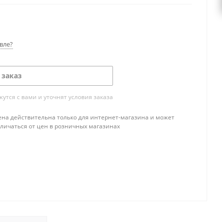
вле?
 заказ
тся с вами и уточнят условия заказа
ена действительна только для интернет-магазина и может
тличаться от цен в розничных магазинах