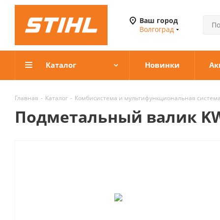
Ваш город
Волгоград
Каталог
Новинки
Ак
Главная
-
Каталог
-
Комбисистема и мультифункциональная систем
Подметальный валик K