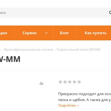
ции
Сервис
Блог
Как купить
а
-
Мультифункциональная система
-
Подметальный валик KW-MM
W-MM
Прекрасно подходит для осн
песка и щебня. А также для 
больших газонов.
Подробнее