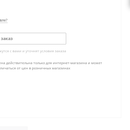
вле?
 заказ
тся с вами и уточнят условия заказа
ена действительна только для интернет-магазина и может
тличаться от цен в розничных магазинах