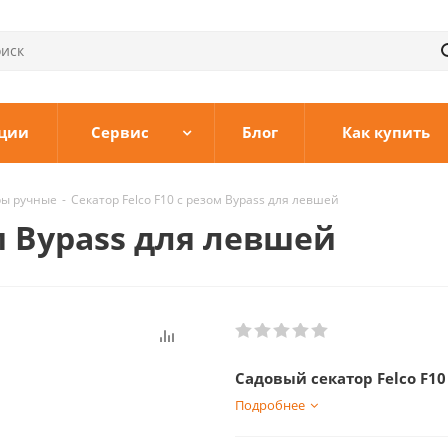
ции
Сервис
Блог
Как купить
ры ручные
-
Секатор Felco F10 с резом Bypass для левшей
ом Bypass для левшей
Садовый секатор Felco F1
Подробнее