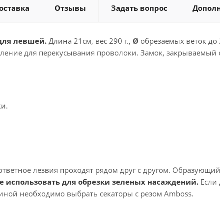
оставка
Отзывы
Задать вопрос
Допол
 для левшей
.
Длина 21см, вес 290 г.,
Ø
обрезаемых веток до 
ление для перекусывания проволоки. Замок, закрываемый од
и.
тветное лезвия проходят рядом друг с другом. Образующийс
е использовать для обрезки зеленых насаждений.
Если 
синой необходимо выбрать секаторы с резом Amboss.