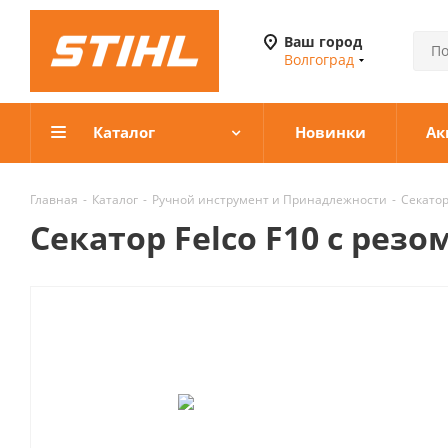
Ваш город
Волгоград
Каталог
Новинки
Ак
Главная
-
Каталог
-
Ручной инструмент и Принадлежности
-
Секато
Секатор Felco F10 с рез