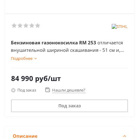
Бензиновая газонокосилка RM 253
отличается
внушительной шириной скашивания - 51 см и,
благодаря этому, подходит для использования на
Подробнее
средних и больших садово-парковых участках.
84 990
руб
/шт
Под заказ
Нашли дешевле?
Под заказ
Описание