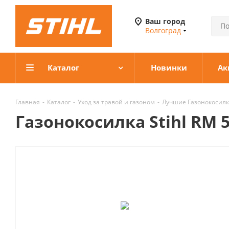
Ваш город
Волгоград
Каталог
Новинки
Ак
Главная
-
Каталог
-
Уход за травой и газоном
-
Лучшие Газонокосилк
Газонокосилка Stihl RM 5