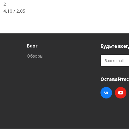
2
4,10 / 2,05
Блог
Будьте всег
Обзоры
Оставайтес