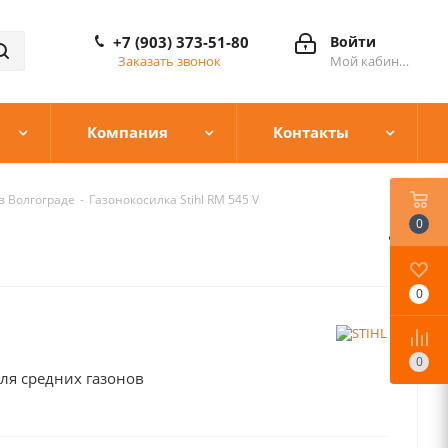
+7 (903) 373-51-80
Войти
Заказать звонок
Мой кабинет
Компания
Контакты
в Волгограде
-
Газонокосилка Stihl RM 545 V
0
0
0
ля средних газонов