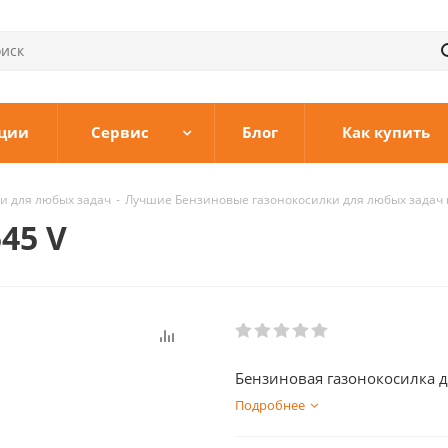
ции
Сервис
Блог
Как купить
и для любых задач
-
Лучшие Бензиновые газонокосилки для любых задач 
45 V
Бензиновая газонокосилка д
Подробнее