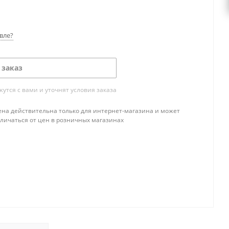
вле?
 заказ
тся с вами и уточнят условия заказа
ена действительна только для интернет-магазина и может
тличаться от цен в розничных магазинах