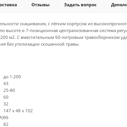
оставка
Отзывы
Задать вопрос
Допол
льности скашивания, с лёгким корпусом из высокопрочного
 по высоте и 7-позиционная централизованная система рег
1200 м2. С вместительным 60-литровым травосборником у
ия без утилизации скошенной травы.
до 1.200
43
25-80
60
32
147 x 48 x 102
A)
96
82