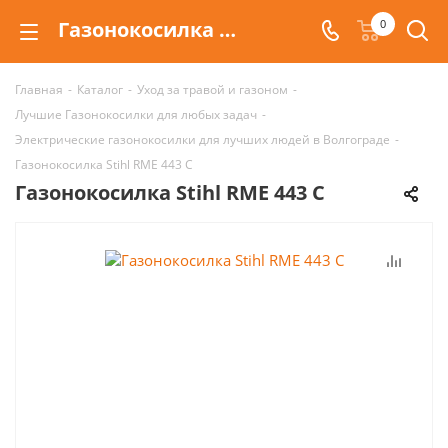
Газонокосилка Stihl RME 443 C | Цена в Волгограде и Москве
0
Главная
-
Каталог
-
Уход за травой и газоном
-
Лучшие Газонокосилки для любых задач
-
Электрические газонокосилки для лучших людей в Волгограде
-
Газонокосилка Stihl RME 443 C
Газонокосилка Stihl RME 443 C