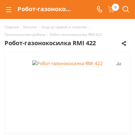
Робот-газонокосилка RMI 422 для средних газонов
0
Главная
-
Каталог
-
Уход за травой и газоном
-
Газонокосилки-роботы
-
Робот-газонокосилка RMI 422
Робот-газонокосилка RMI 422