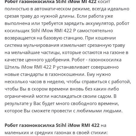
Робот газонокосилка Stihl iMow MI 422
косит
полностью в автоматическом режиме, всегда идеально
срезая траву до нужной длины. Если работа уже
выполнена или требуется зарядить аккумулятор, робот
косильщик Stihl iMow RMI 422 P самостоятельно
возвращается на базовую станцию. При кошении
система мульчирования измельчает срезанную траву
на мельчайшие частицы, которые остаются на газоне в
качестве ценного удобрения. Робот - газонокосилка
Штиль
iMow RMI 422 P
устанавливает совершенно
новые стандарты в газонокошении. Ему нужно
несколько часов в неделю, чтобы справиться с работой,
чтобы Вы в скором времени вновь без каких-либо
ограничений могли наслаждаться своим садом. В
результате у Вас будет много свободного времени,
которое Вы сможете провести с любимыми людьми.
Робот газонокосилка
Stihl iMow RMI 422
на
маленьких и средних газонах в своей стихии: