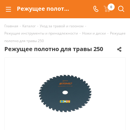
Режущее полотно для травы 250 Stihl
0
Главная
-
Каталог
-
Уход за травой и газоном
-
Режущие инструменты и принадлежности
-
Ножи и диски
-
Режущее
полотно для травы 250
Режущее полотно для травы 250