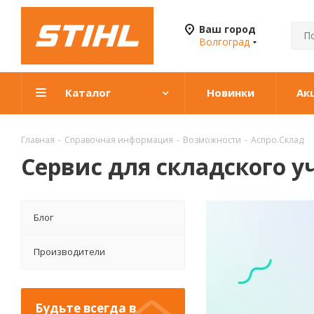
Ваш город
Волгоград
Каталог
Новинки
Ак
Главная
-
Справочная информация
-
Возможности
-
Аспро.Склад
Сервис для складского у
Блог
Производители
Будьте всегда в