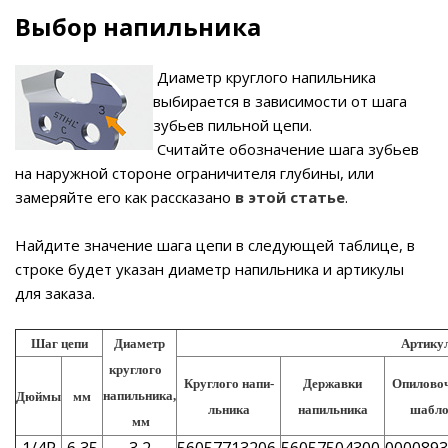
Выбор напильника
Диаметр круглого напильника
выбирается в зависимости от шага
зубьев пильной цепи.
Считайте обозначение шага зубьев
на наружной стороне ограничителя глубины, или
замеряйте его как рассказано
в этой статье
.
Найдите значение шага цепи в следующей таблице, в
строке будет указан диаметр напильника и артикулы
для заказа.
Шаг цепи
Диаметр
Артикул
круглого
Круглого напи-
Державки
Опилово
напильника,
Дюймы
мм
льника
напильника
шабло
мм