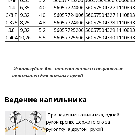
1/4P
6,35
3,2
56057713206
56057504300
0000893
1.4
6,35
4,0
56057724006
56057504327
1110893
3/8 P
9,32
4,0
56057724006
56057504327
1110893
0.325
8,25
4,8
56057724806
56057504328
1110893
3.8
9,32
5,2
56057725206
56057504329
1110893
0.404
10,26
5,5
56057725506
56057504330
1110893
Используйте для заточки только специальные
напильники для пильных цепей.
Ведение напильника
При ведении напильника, одной
рукой крепко держите его за
рукоятку, а другой рукой