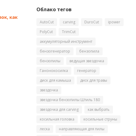
Облако тегов
ок, как
AutoCut
carving
DuroCut
ipower
PolyCut
TrimCut
аккумуляторный инструмент
бензогенератор
бензопила
бензопилы
ведущая звездочка
Ганонокосилка
генератор
диск для камыша
диск для травы
звездочка
звездочка бензопилы Штиль 180
звездочка для carving
как выбрать
косильная головка
косильные струны
леска
направляющая для пилы