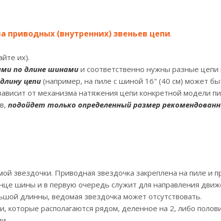
а приводных (внутренних) звеньев цепи
.
айте их).
ми по длине шинами
и соответственно нужны разные цепи 
длину цепи
(например, на пиле с шиной 16" (40 см) может бы
 зависит от механизма натяжения цепи конкретной модели пи
в,
подойдет только определенный размер рекомендован
ой звездочки. Приводная звездочка закреплена на пиле и 
онце шины и в первую очередь служит для направления движ
шой длинны, ведомая звездочка может отсутствовать.
и, которые располагаются рядом, деленное на 2, либо полов
и.