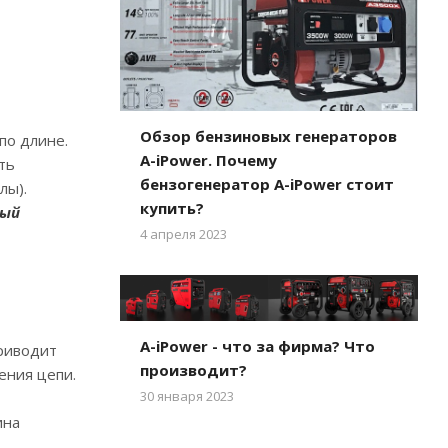
Обзор бензиновых генераторов
по длине.
A-iPower. Почему
ть
бензогенератор A-iPower стоит
лы).
купить?
ный
4 апреля 2023
A-iPower - что за фирма? Что
приводит
производит?
ения цепи.
30 января 2023
ина