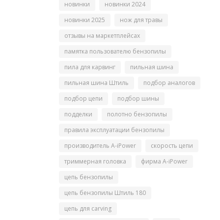
новинки
новинки 2024
новинки 2025
нож для травы
отзывы на маркетплейсах
памятка пользователю бензопилы
пила для карвинг
пильная шина
пильная шина Штиль
подбор аналогов
подбор цепи
подбор шины
подделки
полотно бензопилы
правила эксплуатации бензопилы
производитель A-iPower
скорость цепи
триммерная головка
фирма A-iPower
цепь бензопилы
цепь бензопилы Штиль 180
цепь для carving