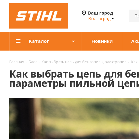
Ваш город
Волгоград
Каталог
Новинки
Ак
Главная
-
Блог
-
Как выбрать цепь для бензопилы, электропилы. Как
Как выбрать цепь для б
параметры пильной цепи.