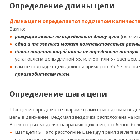
Определение длины цепи
Длина цепи определяется подсчетом количеств
Важно:
режущие звенья не определяют длину цепи
(не счит
одна и та же пила может комплектоваться разны
длина направляющей шины не определяет точную 
установлена цепь длиной 55, или 56, или 57 звеньев,
вам не подойдет цепь длиной примерно 55-57 звенье
производителем пилы
.
Определение шага цепи
Шаг цепи определяется параметрами приводной и ведом
цепь в движение. Ведомая звездочка расположена на к
В некоторых моделях направляющих шин, особенно боль
Шаг цепи S – это расстояние L между тремя заклёпкам
расстояния между «остриями» приводных звеньев цеп