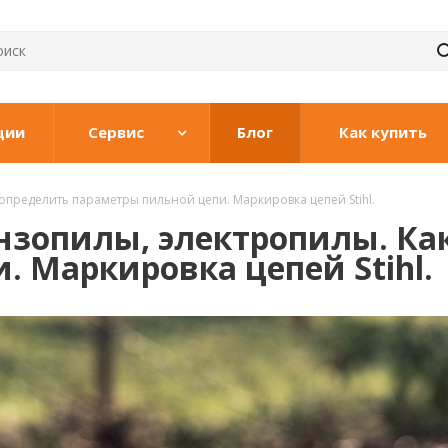
ции
Сервис
Блог
Как купить
 определить параметры пильной цепи. Маркировка цепей Stihl.
ензопилы, электропилы. Ка
 Маркировка цепей Stihl.