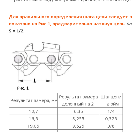
Для правильного определения шага цепи следует п
показано на Рис.1, предварительно натянув цепь.
Фо
S = L/2
.
Результат замера
Шаг цепи
Результат замера, мм
деленный на 2
дюйм
12,7
6,35
1/4
16,5
8,255
0,325
19,05
9,525
3/8